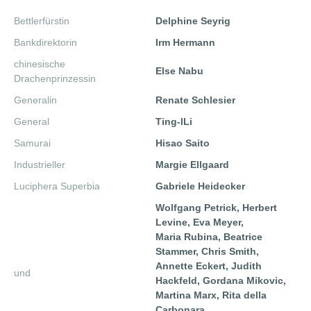
Bettlerfürstin
Delphine Seyrig
Bankdirektorin
Irm Hermann
chinesische
Else Nabu
Drachenprinzessin
Generalin
Renate Schlesier
General
Ting-lLi
Samurai
Hisao Saito
Industrieller
Margie Ellgaard
Luciphera Superbia
Gabriele Heidecker
Wolfgang Petrick, Herbert
Levine, Eva Meyer,
Maria Rubina, Beatrice
Stammer, Chris Smith,
Annette Eckert, Judith
und
Hackfeld, Gordana Mikovic,
Martina Marx, Rita della
Carbonara,