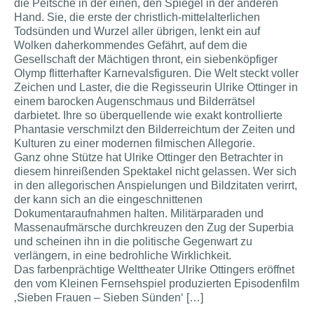
die Peitsche in der einen, den Spiegel in der anderen
Hand. Sie, die erste der christlich-mittelalterlichen
Todsünden und Wurzel aller übrigen, lenkt ein auf
Wolken daherkommendes Gefährt, auf dem die
Gesellschaft der Mächtigen thront, ein siebenköpfiger
Olymp flitterhafter Karnevalsfiguren. Die Welt steckt voller
Zeichen und Laster, die die Regisseurin Ulrike Ottinger in
einem barocken Augenschmaus und Bilderrätsel
darbietet. Ihre so überquellende wie exakt kontrollierte
Phantasie verschmilzt den Bilderreichtum der Zeiten und
Kulturen zu einer modernen filmischen Allegorie.
Ganz ohne Stütze hat Ulrike Ottinger den Betrachter in
diesem hinreißenden Spektakel nicht gelassen. Wer sich
in den allegorischen Anspielungen und Bildzitaten verirrt,
der kann sich an die eingeschnittenen
Dokumentaraufnahmen halten. Militärparaden und
Massenaufmärsche durchkreuzen den Zug der Superbia
und scheinen ihn in die politische Gegenwart zu
verlängern, in eine bedrohliche Wirklichkeit.
Das farbenprächtige Welttheater Ulrike Ottingers eröffnet
den vom Kleinen Fernsehspiel produzierten Episodenfilm
‚Sieben Frauen – Sieben Sünden‘ […]