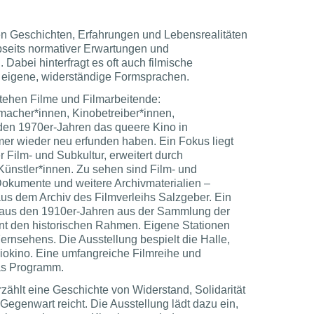
en Geschichten, Erfahrungen und Lebensrealitäten
seits normativer Erwartungen und
 Dabei hinterfragt es oft auch filmische
 eigene, widerständige Formsprachen.
tehen Filme und Filmarbeitende:
macher*innen, Kinobetreiber*innen,
t den 1970er-Jahren das queere Kino in
er wieder neu erfunden haben. Ein Fokus liegt
r Film- und Subkultur, erweitert durch
 Künstler*innen. Zu sehen sind Film- und
 Dokumente und weitere Archivmaterialien –
us dem Archiv des Filmverleihs Salzgeber. Ein
n aus den 1910er-Jahren aus der Sammlung der
t den historischen Rahmen. Eigene Stationen
ernsehens. Die Ausstellung bespielt die Halle,
iokino. Eine umfangreiche Filmreihe und
as Programm.
ählt eine Geschichte von Widerstand, Solidarität
e Gegenwart reicht. Die Ausstellung lädt dazu ein,