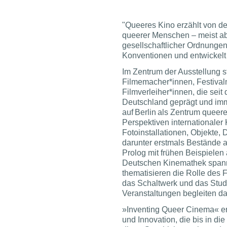
"Queeres Kino erzählt von d
queerer Menschen – meist ab
gesellschaftlicher Ordnungen.
Konventionen und entwickelt
Im Zentrum der Ausstellung s
Filmemacher*innen, Festival
Filmverleiher*innen, die sei
Deutschland geprägt und imm
auf Berlin als Zentrum queere
Perspektiven internationaler
Fotoinstallationen, Objekte,
darunter erstmals Bestände a
Prolog mit frühen Beispiele
Deutschen Kinemathek spann
thematisieren die Rolle des F
das Schaltwerk und das Stud
Veranstaltungen begleiten d
»Inventing Queer Cinema« erz
und Innovation, die bis in di