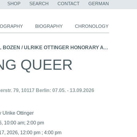
SKIP
SHOP
SEARCH
CONTACT
GERMAN
NAVIGATION
LIOGRAPHY
BIOGRAPHY
CHRONOLOGY
39. BOLZANO FILM FESTIVAL BOZEN / ULRIKE OTTINGER HONORARY AWARD, SCREENING & TALK (2026) →
ING QUEER
tr. 79, 10117 Berlin: 07.05. - 13.09.2026
 Ulrike Ottinger
6, 10:00 am; 2:00 pm
 17, 2026, 12:00 pm ; 4:00 pm