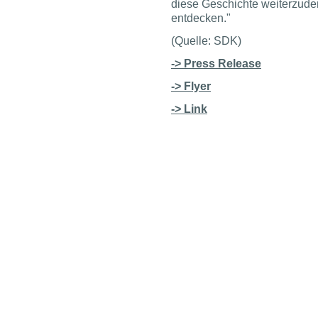
diese Geschichte weiterzud
entdecken."
(Quelle: SDK)
-> Press Release
-> Flyer
-> Link