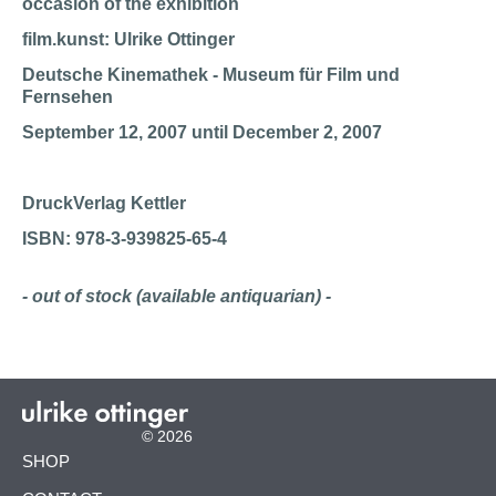
occasion of the exhibition
film.kunst: Ulrike Ottinger
Deutsche Kinemathek - Museum für Film und
Fernsehen
September 12, 2007 until December 2, 2007
DruckVerlag Kettler
ISBN: 978-3-939825-65-4
- out of stock (available antiquarian) -
© 2026
SKIP
SHOP
NAVIGATION