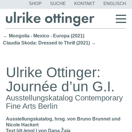
NAVIGATION
SHOP
SUCHE
KONTAKT
ENGLISCH
ÜBERSPRING
← Mongolia - Mexico - Europa (2021)
Claudia Skoda: Dressed to Thrill (2021) →
Ulrike Ottinger:
Journée d’un G.I.
Ausstellungskatalog Contemporary
Fine Arts Berlin
Ausstellungskatalog, hrsg. von Bruno Brunnet und
Nicole Hackert
Text (dt./engl.) von Dana Žaja