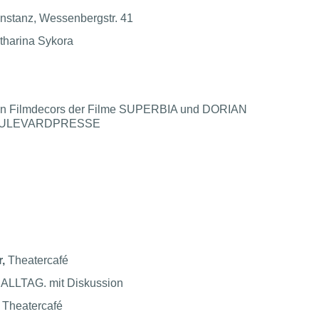
nstanz, Wessenbergstr. 41
tharina Sykora
enen Filmdecors der Filme SUPERBIA und DORIAN
BOULEVARDPRESSE
r,
Theatercafé
LLTAG. mit Diskussion
,
Theatercafé