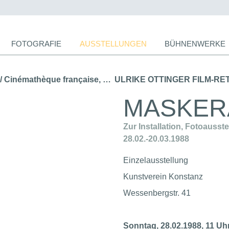
ion
FOTOGRAFIE
AUSSTELLUNGEN
BÜHNENWERKE
ingen
← ULRIKE OTTINGER FILM RETROSPECTIVE / Cinémathèque française, Paris (1990)
MASKER
Zur Installation, Fotoausst
28.02.-20.03.1988
Einzelausstellung
Kunstverein Konstanz
Wessenbergstr. 41
Sonntag, 28.02.1988, 11 Uh