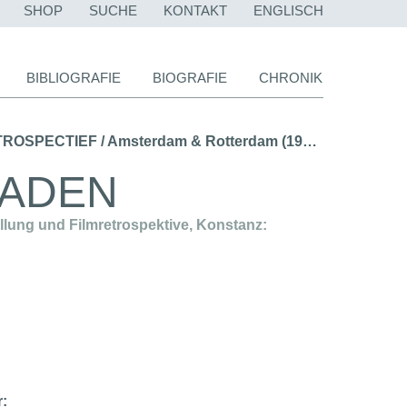
NAVIGATION
SHOP
SUCHE
KONTAKT
ENGLISCH
ÜBERSPRINGEN
BIBLIOGRAFIE
BIOGRAFIE
CHRONIK
ULRIKE OTTINGER FILM-RETROSPECTIEF / Amsterdam & Rotterdam (1987) →
ADEN
ellung und Filmretrospektive, Konstanz:
r: