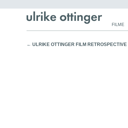
Navigat
FILME
überspr