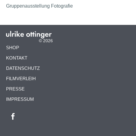
Gruppenausstellung Fotografie
© 2026
NAVIGATION
SHOP
ÜBERSPRINGEN
KONTAKT
DATENSCHUTZ
FILMVERLEIH
PRESSE
IMPRESSUM