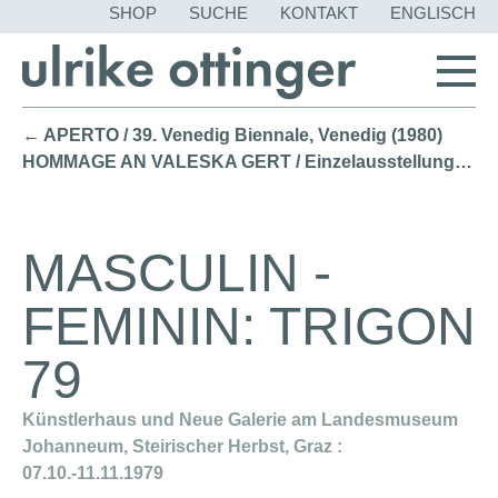
NAVIGATION
SHOP
SUCHE
KONTAKT
ENGLISCH
ÜBERSPRING
← APERTO / 39. Venedig Biennale, Venedig (1980)
HOMMAGE AN VALESKA GERT / Einzelausstellung Deutsche Kinemathek und Galerie Werner Kunze im Arsenal 2, Berlin (1978) →
MASCULIN -
FEMININ: TRIGON
79
Künstlerhaus und Neue Galerie am Landesmuseum
Johanneum, Steirischer Herbst, Graz :
07.10.-11.11.1979